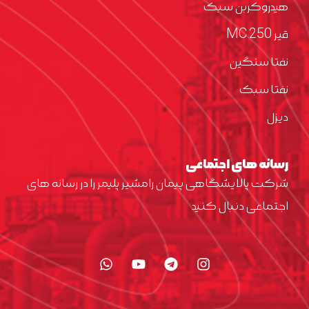
هیدروکربن سبک
قیر MC 250
نفتا سنگین
نفتا سبک
دیزل
رسانه های اجتماعی
شرکت پالایشگاهی پیمان رامشیر پلیمر را در رسانه های
اجتماعی دنبال کنید
W
Y
T
I
h
o
e
n
a
u
l
s
t
t
e
t